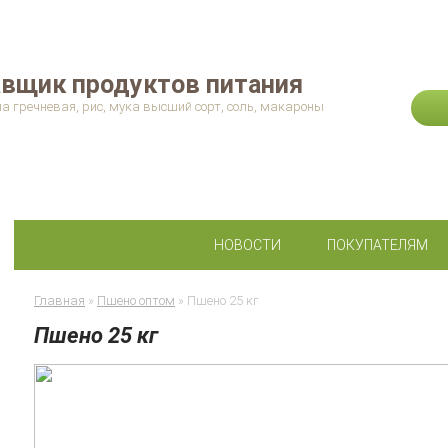
вщик продуктов питания
па гречневая, рис, мука высший сорт, соль, макароны
НОВОСТИ
ПОКУПАТЕЛЯМ
Главная
Пшено оптом
Пшено 25 кг
Пшено 25 кг