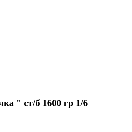
ы
а " ст/б 1600 гр 1/6