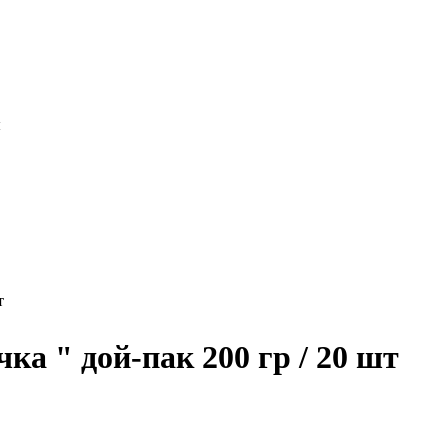
ы
т
а " дой-пак 200 гр / 20 шт